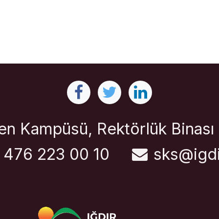
ven Kampüsü, Rektörlük Binası
 476 223 00 10
sks@igdi